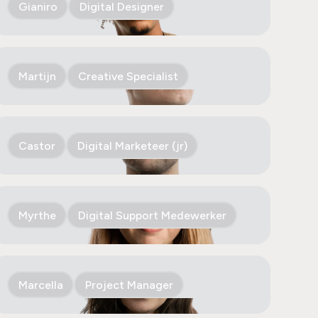
Gianiro
Digital Designer
Martijn
Creative Specialist
Castor
Digital Marketeer (jr)
Myrthe
Digital Support Medewerker
Marcella
Project Manager