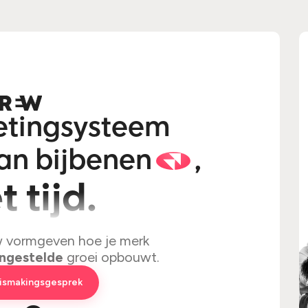
ketingsysteem
kan bijbenen
,
t tijd.
w vormgeven hoe je merk
ngestelde
groei opbouwt.
nismakingsgesprek