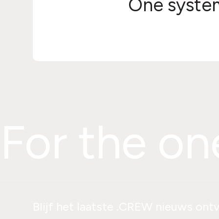
One syste
For the on
Blijf het laatste .CREW nieuws ont