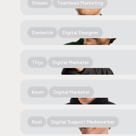
Steven
Teamlead Marketing
Diederick
Digital Designer
Thijs
Digital Marketer
Kevin
Digital Marketer
Roel
Digital Support Medewerker