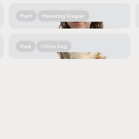
Marit
Marketing Stagiair
Puck
Office Dog