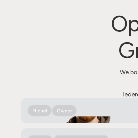
Op
G
We bou
Ieder
Michel
Owner