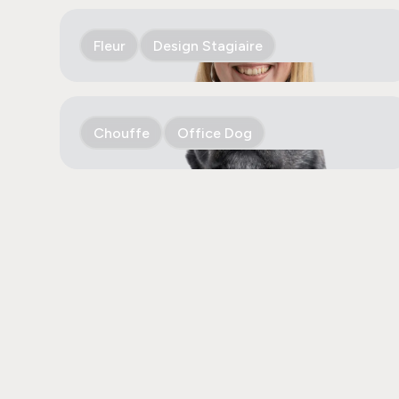
Fleur
Design Stagiaire
Chouffe
Office Dog