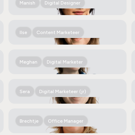
Manish
Digital Designer
Ilse
Content Marketeer
Meghan
Digital Marketer
Sera
Digital Marketeer (jr)
Brechtje
Office Manager