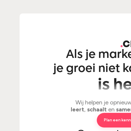
Als je mar
je groei niet 
is he
Wij helpen je opnieu
leert
,
schaalt
en
same
Plan een ken