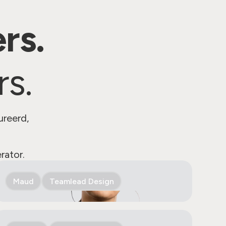
rs.
s.
ureerd,
rator.
Maud
Teamlead Design