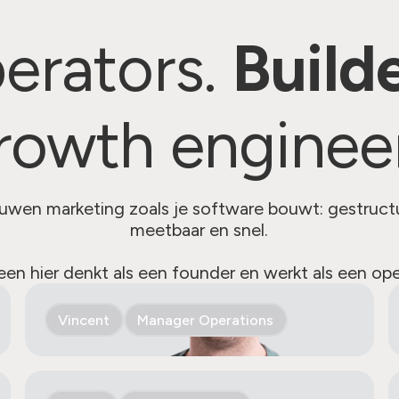
erators.
Builde
rowth engineer
wen marketing zoals je software bouwt: gestruct
meetbaar en snel.
een hier denkt als een founder en werkt als een ope
Vincent
Manager Operations