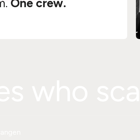
m.
One crew.
es who sca
vangen