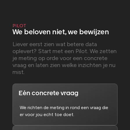
PILOT
We beloven niet, we bewijzen
Liever eerst zien wat betere data
oplevert? Start met een Pilot. We zetten
je meting op orde voor een concrete
vraag en laten zien welke inzichten je nu
mist.
Eén concrete vraag
We richten de meting in rond een vraag die
er voor jou echt toe doet.