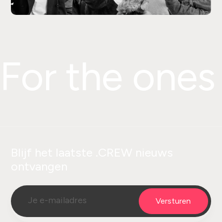
For the ones
Blijf het laatste .CREW nieuws
ontvangen