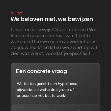
PILOT
We beloven niet, we bewijzen
Liever eerst bewijs? Start met een Pilot.
In een afgebakende test van 4 tot 6
weken zetten we echte advertenties in
op jouw markt en laten we zwart op wit
zien wat werkt, voordat je opschaalt.
Eén concrete vraag
We testen gericht een hypothese,
bijvoorbeeld welke doelgroep of
boodschap het beste werkt.