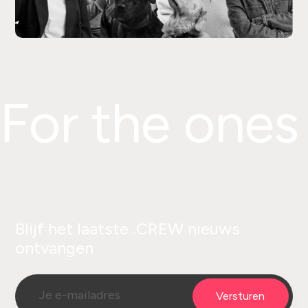
For the ones
Blijf het laatste .CREW nieuws
ontvangen